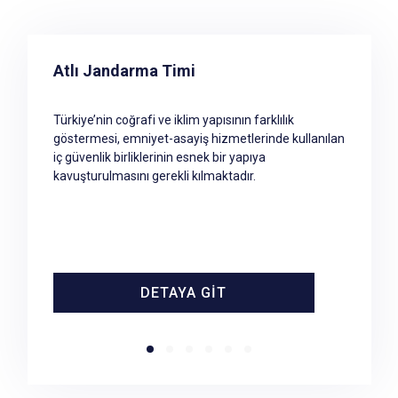
Olay Yeri İnceleme Timleri
Atlı Jandarma Timi
Jandarma birimlerinin olayı haber aldığı andan
Türkiye’nin coğrafi ve iklim yapısının farklılık
itibaren başlayıp, olaya müdahale edilmesi,
göstermesi, emniyet-asayiş hizmetlerinde kullanılan
bulguların toplanması, gerekli kayıtların tutularak
iç güvenlik birliklerinin esnek bir yapıya
elde edilen bulguların ve kayıtların soruşturma
kavuşturulmasını gerekli kılmaktadır.
sorumlusu veya Cumhuriyet Savcısına teslim
edilinceye kadar geçen süreçtir.
DETAYA GİT
DETAYA GİT