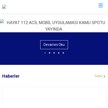
İl Jandarma Komutanlıkları
Devamını Oku
Haberler
Tümü